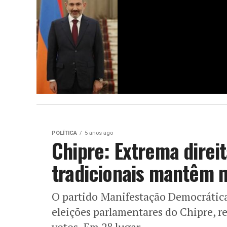
POLÍTICA
5 anos ago
Chipre: Extrema direit
tradicionais mantêm 
O partido Manifestação Democrática 
eleições parlamentares do Chipre, r
votos. Em 2º lugar,...