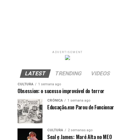
ADVERTISEMENT
LATEST
TRENDING
VIDEOS
CULTURA
1 semana ago
Obsession: o sucesso improvável do terror
CRÓNICA
1 semana ago
Educação.exe Parou de Funcionar
CULTURA
2 semanas ago
Seal e James: Maré Alta no MEO