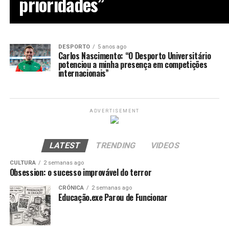
prioridades”
DESPORTO
5 anos ago
Carlos Nascimento: “O Desporto Universitário
potenciou a minha presença em competições
internacionais”
ADVERTISEMENT
LATEST
TRENDING
VIDEOS
CULTURA
2 semanas ago
Obsession: o sucesso improvável do terror
CRÓNICA
2 semanas ago
Educação.exe Parou de Funcionar