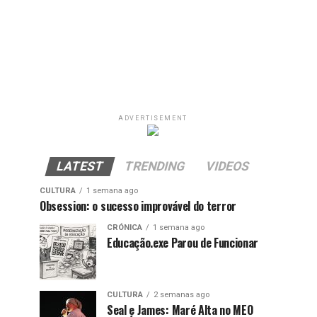
ADVERTISEMENT
LATEST
TRENDING
VIDEOS
CULTURA
1 semana ago
Obsession: o sucesso improvável do terror
CRÓNICA
1 semana ago
Educação.exe Parou de Funcionar
CULTURA
2 semanas ago
Seal e James: Maré Alta no MEO