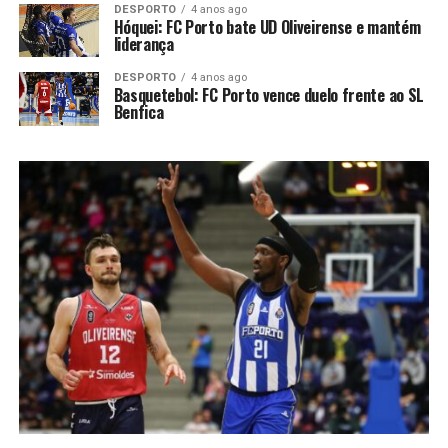
DESPORTO
4 anos ago
Hóquei: FC Porto bate UD Oliveirense e mantém
liderança
DESPORTO
4 anos ago
Basquetebol: FC Porto vence duelo frente ao SL
Benfica