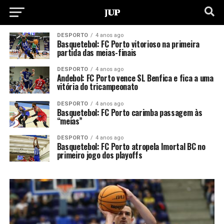
DESPORTO
4 anos ago
Basquetebol: FC Porto vitorioso na primeira
partida das meias-finais
DESPORTO
4 anos ago
Andebol: FC Porto vence SL Benfica e fica a uma
vitória do tricampeonato
DESPORTO
4 anos ago
Basquetebol: FC Porto carimba passagem às
“meias”
DESPORTO
4 anos ago
Basquetebol: FC Porto atropela Imortal BC no
primeiro jogo dos playoffs