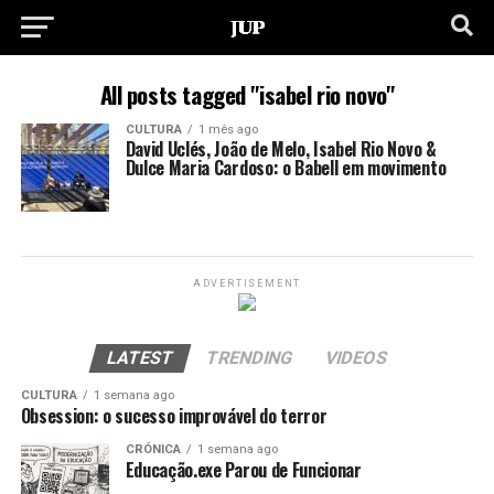
All posts tagged "isabel rio novo"
CULTURA
1 mês ago
David Uclés, João de Melo, Isabel Rio Novo &
Dulce Maria Cardoso: o Babell em movimento
ADVERTISEMENT
LATEST
TRENDING
VIDEOS
CULTURA
1 semana ago
Obsession: o sucesso improvável do terror
CRÓNICA
1 semana ago
Educação.exe Parou de Funcionar