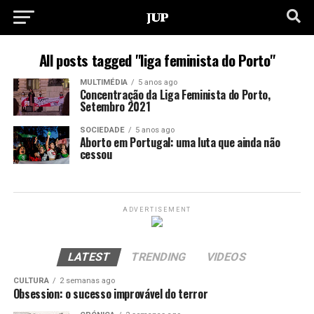
All posts tagged "liga feminista do Porto"
MULTIMÉDIA
5 anos ago
Concentração da Liga Feminista do Porto,
Setembro 2021
SOCIEDADE
5 anos ago
Aborto em Portugal: uma luta que ainda não
cessou
ADVERTISEMENT
LATEST
TRENDING
VIDEOS
CULTURA
2 semanas ago
Obsession: o sucesso improvável do terror