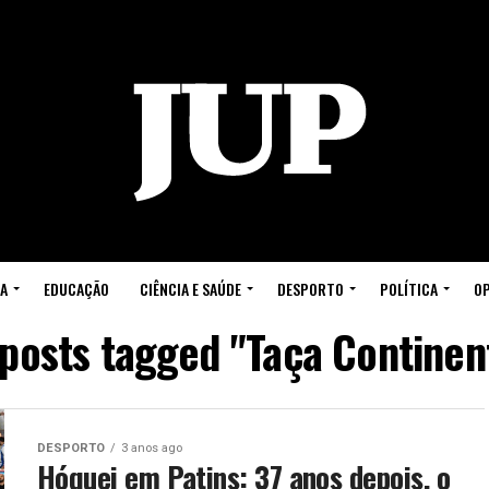
A
EDUCAÇÃO
CIÊNCIA E SAÚDE
DESPORTO
POLÍTICA
OP
 posts tagged "Taça Continen
DESPORTO
3 anos ago
Hóquei em Patins: 37 anos depois, o