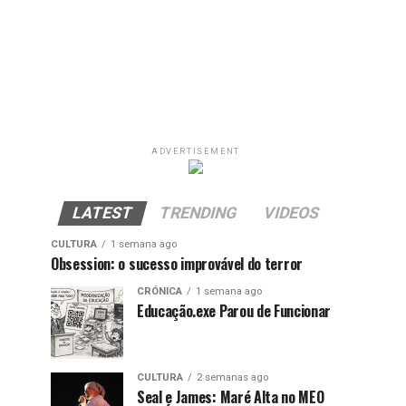
ADVERTISEMENT
LATEST
TRENDING
VIDEOS
CULTURA
1 semana ago
Obsession: o sucesso improvável do terror
CRÓNICA
1 semana ago
Educação.exe Parou de Funcionar
CULTURA
2 semanas ago
Seal e James: Maré Alta no MEO