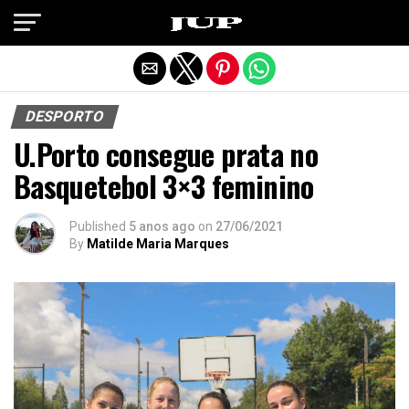
Exit mobile version
DESPORTO
U.Porto consegue prata no
Basquetebol 3×3 feminino
Published
5 anos ago
on
27/06/2021
By
Matilde Maria Marques