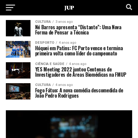
CULTURA
3 anos ago
Né Barros apresenta “Distante”: Uma Nova
Forma de Pensar a Técnica
DESPORTO
4 anos ago
Hóquei em Patins: FC Porto vence e termina
primeira volta como líder do campeonato
CIÊNCIA E SAÚDE
4 anos ago
YES Meeting 2022 juntou Centenas de
Investigadores de Áreas Biomédicas na FMUP
CULTURA
4 anos ago
Fogo Fátuo: A nova comédia descomedida de
João Pedro Rodrigues