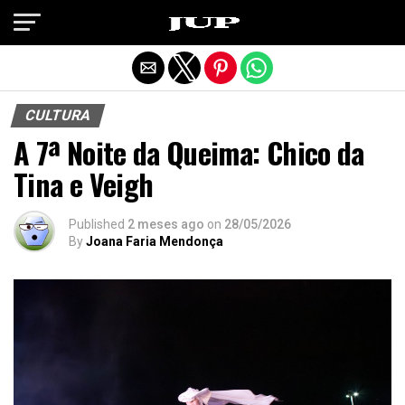
Exit mobile version
CULTURA
A 7ª Noite da Queima: Chico da
Tina e Veigh
Published
2 meses ago
on
28/05/2026
By
Joana Faria Mendonça