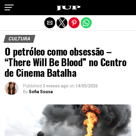
Exit mobile version
CULTURA
O petróleo como obsessão –
“There Will Be Blood” no Centro
de Cinema Batalha
Published
3 meses ago
on
14/05/2026
By
Sofia Sousa