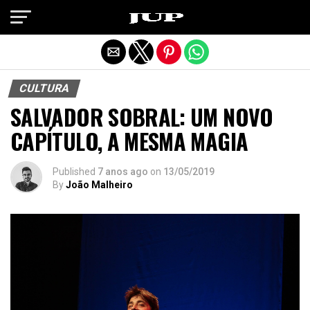
Exit mobile version
CULTURA
SALVADOR SOBRAL: UM NOVO
CAPÍTULO, A MESMA MAGIA
Published
7 anos ago
on
13/05/2019
By
João Malheiro