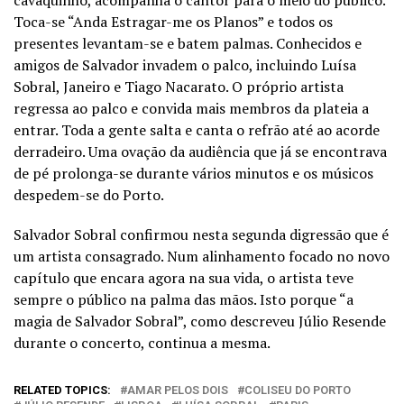
cavaquinho, acompanha o cantor para o meio do público.
Toca-se “Anda Estragar-me os Planos” e todos os
presentes levantam-se e batem palmas. Conhecidos e
amigos de Salvador invadem o palco, incluindo Luísa
Sobral, Janeiro e Tiago Nacarato. O próprio artista
regressa ao palco e convida mais membros da plateia a
entrar. Toda a gente salta e canta o refrão até ao acorde
derradeiro. Uma ovação da audiência que já se encontrava
de pé prolonga-se durante vários minutos e os músicos
despedem-se do Porto.
Salvador Sobral confirmou nesta segunda digressão que é
um artista consagrado. Num alinhamento focado no novo
capítulo que encara agora na sua vida, o artista teve
sempre o público na palma das mãos. Isto porque “a
magia de Salvador Sobral”, como descreveu Júlio Resende
durante o concerto, continua a mesma.
RELATED TOPICS:
AMAR PELOS DOIS
COLISEU DO PORTO