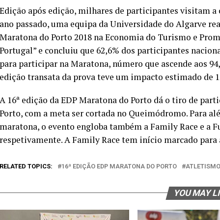
Edição após edição, milhares de participantes visitam a 
ano passado, uma equipa da Universidade do Algarve re
Maratona do Porto 2018 na Economia do Turismo e Promo
Portugal” e concluiu que 62,6% dos participantes nacio
para participar na Maratona, número que ascende aos 94,
edição transata da prova teve um impacto estimado de 1
A 16ª edição da EDP Maratona do Porto dá o tiro de parti
Porto, com a meta ser cortada no Queimódromo. Para al
maratona, o evento engloba também a Family Race e a Fu
respetivamente. A Family Race tem início marcado para a
RELATED TOPICS:
16ª EDIÇÃO EDP MARATONA DO PORTO
ATLETISM
YOU MAY L