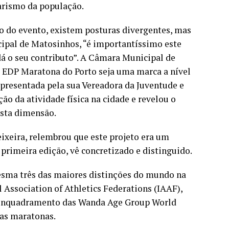
tarismo da população.
o do evento, existem posturas divergentes, mas
pal de Matosinhos, “é importantíssimo este
á o seu contributo”. A Câmara Municipal de
a EDP Maratona do Porto seja uma marca a nível
epresentada pela sua Vereadora da Juventude e
o da atividade física na cidade e revelou o
esta dimensão.
eixeira, relembrou que este projeto era um
primeira edição, vê concretizado e distinguido.
sma três das maiores distinções do mundo na
 Association of Athletics Federations (IAAF),
 o enquadramento das Wanda Age Group World
das maratonas.