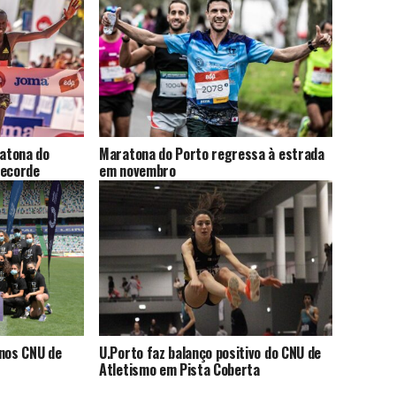
atona do
Maratona do Porto regressa à estrada
recorde
em novembro
 nos CNU de
U.Porto faz balanço positivo do CNU de
Atletismo em Pista Coberta