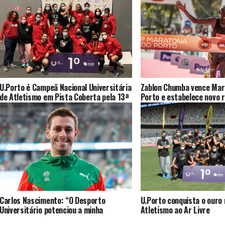
U.Porto é Campeã Nacional Universitária
Zablon Chumba vence Mar
de Atletismo em Pista Coberta pela 13ª
Porto e estabelece novo 
vez consecutiva
Carlos Nascimento: “O Desporto
U.Porto conquista o ouro
Universitário potenciou a minha
Atletismo ao Ar Livre
presença em competições