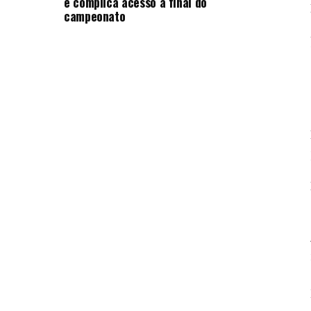
e complica acesso à final do
campeonato