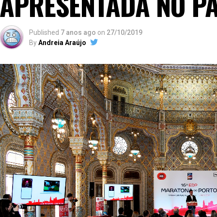
APRESENTADA NO PA
Published
7 anos ago
on
27/10/2019
By
Andreia Araújo