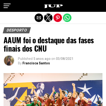
Exit mobile version
DESPORTO
AAUM foi o destaque das fases
finais dos CNU
Published
5 anos ago
on
03/08/2021
By
Francisca Santos