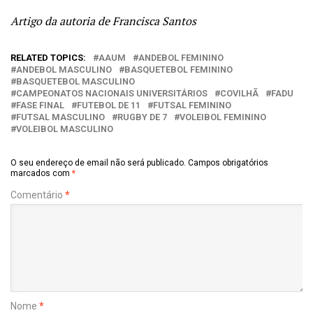
Artigo da autoria de Francisca Santos
RELATED TOPICS:
AAUM
ANDEBOL FEMININO
ANDEBOL MASCULINO
BASQUETEBOL FEMININO
BASQUETEBOL MASCULINO
CAMPEONATOS NACIONAIS UNIVERSITÁRIOS
COVILHÃ
FADU
FASE FINAL
FUTEBOL DE 11
FUTSAL FEMININO
FUTSAL MASCULINO
RUGBY DE 7
VOLEIBOL FEMININO
VOLEIBOL MASCULINO
O seu endereço de email não será publicado.
Campos obrigatórios
marcados com
*
Comentário
*
Nome
*