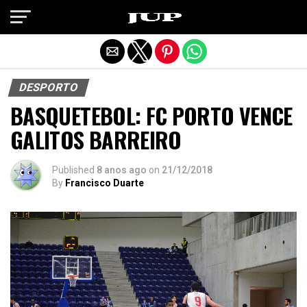
Exit mobile version
DESPORTO
BASQUETEBOL: FC PORTO VENCE
GALITOS BARREIRO
Published
8 anos ago
on
21/12/2018
By
Francisco Duarte