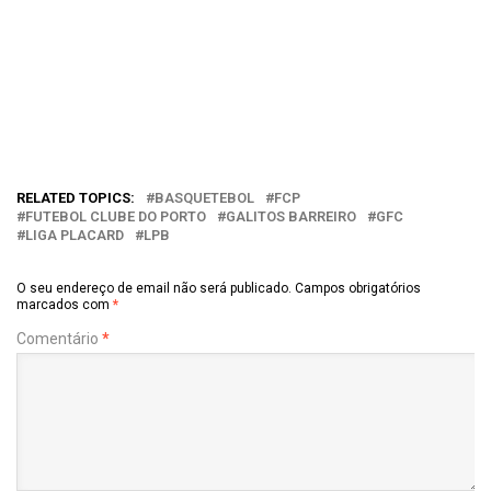
RELATED TOPICS:
BASQUETEBOL
FCP
FUTEBOL CLUBE DO PORTO
GALITOS BARREIRO
GFC
LIGA PLACARD
LPB
O seu endereço de email não será publicado.
Campos obrigatórios
marcados com
*
Comentário
*