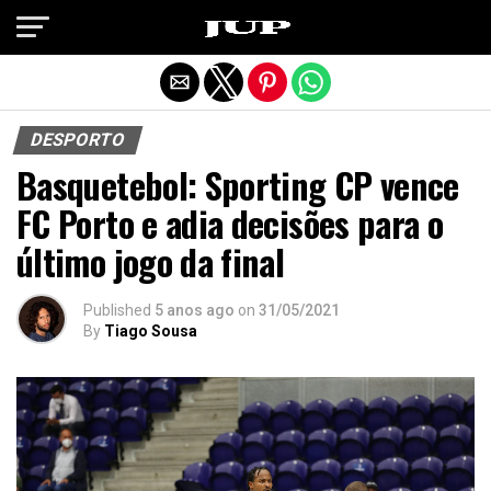
Exit mobile version
DESPORTO
Basquetebol: Sporting CP vence
FC Porto e adia decisões para o
último jogo da final
Published
5 anos ago
on
31/05/2021
By
Tiago Sousa