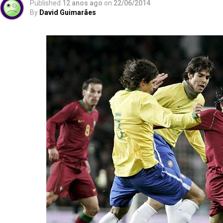
Published
12 anos ago
on
22/06/2014
By
David Guimarães