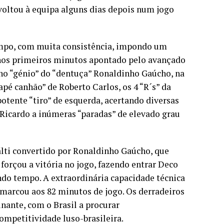
 voltou à equipa alguns dias depois num jogo
mpo, com muita consistência, impondo um
 nos primeiros minutos apontado pelo avançado
 no “génio” do “dentuça” Ronaldinho Gaúcho, na
pé canhão” de Roberto Carlos, os 4 “R´s” da
otente “tiro” de esquerda, acertando diversas
 Ricardo a inúmeras “paradas” de elevado grau
lti convertido por Ronaldinho Gaúcho, que
 forçou a vitória no jogo, fazendo entrar Deco
do tempo. A extraordinária capacidade técnica
e marcou aos 82 minutos de jogo. Os derradeiros
ante, com o Brasil a procurar
ompetitividade luso-brasileira.