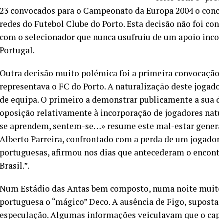
23 convocados para o Campeonato da Europa 2004 o concei
redes do Futebol Clube do Porto. Esta decisão não foi co
com o selecionador que nunca usufruiu de um apoio inco
Portugal.
Outra decisão muito polémica foi a primeira convocação 
representava o FC do Porto. A naturalização deste jogad
de equipa. O primeiro a demonstrar publicamente a sua d
oposição relativamente à incorporação de jogadores natu
se aprendem, sentem-se…» resume este mal-estar general
Alberto Parreira, confrontado com a perda de um jogador
portuguesas, afirmou nos dias que antecederam o encon
Brasil.”.
Num Estádio das Antas bem composto, numa noite muito 
portuguesa o “mágico” Deco. A ausência de Figo, supost
especulação. Algumas informações veiculavam que o capi