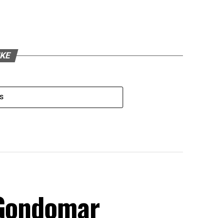
IKE
S
 Gondomar