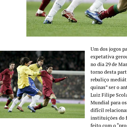
Um dos jogos pa
expetativa gerou
no dia 29 de Mar
torno desta part
rebuliço mediáti
quinas” ser o an
Luiz Filipe Sco
Mundial para os
difícil relacio
instituições do
feito com o “pr