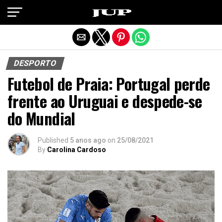
Exit mobile version
DESPORTO
Futebol de Praia: Portugal perde
frente ao Uruguai e despede-se
do Mundial
Published
5 anos ago
on
25/08/2021
By
Carolina Cardoso