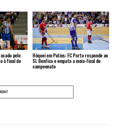
rasado pelo
Hóquei em Patins: FC Porto responde ao
o à final do
SL Benfica e empata a meia-final do
campeonato
MENT