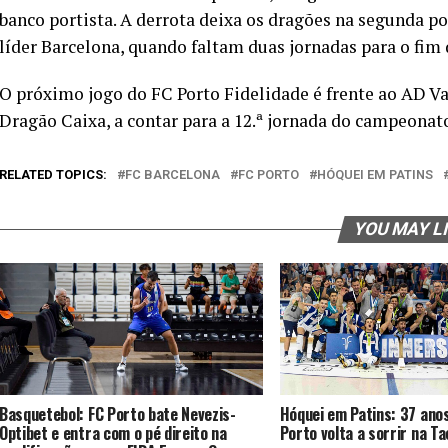
banco portista. A derrota deixa os dragões na segunda po
líder Barcelona, quando faltam duas jornadas para o fim 
O próximo jogo do FC Porto Fidelidade é frente ao AD Va
Dragão Caixa, a contar para a 12.ª jornada do campeonat
RELATED TOPICS:
FC BARCELONA
FC PORTO
HÓQUEI EM PATINS
YOU MAY L
Basquetebol: FC Porto bate Nevezis-
Hóquei em Patins: 37 anos
Optibet e entra com o pé direito na
Porto volta a sorrir na T