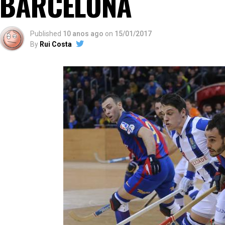
BARCELONA
Published
10 anos ago
on
15/01/2017
By
Rui Costa