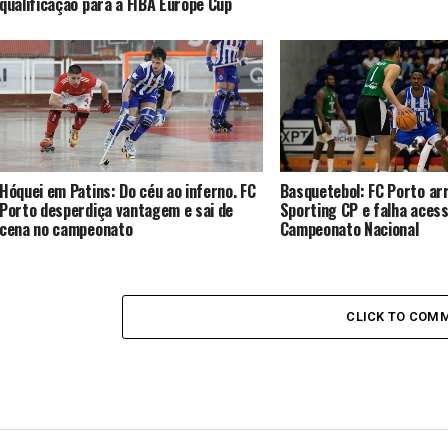
qualificação para a FIBA Europe Cup
Hóquei em Patins: Do céu ao inferno. FC
Basquetebol: FC Porto ar
Porto desperdiça vantagem e sai de
Sporting CP e falha acess
cena no campeonato
Campeonato Nacional
CLICK TO COM