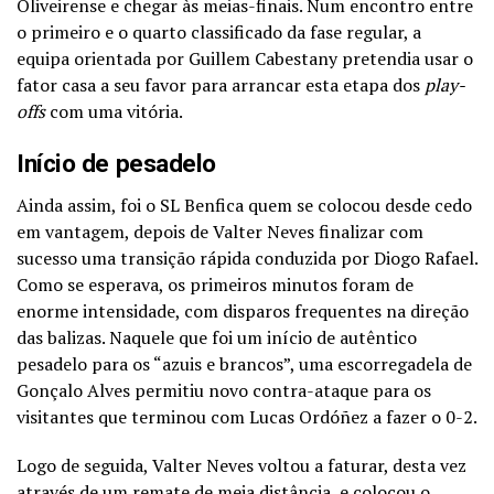
Oliveirense e chegar às meias-finais. Num encontro entre
o primeiro e o quarto classificado da fase regular, a
equipa orientada por Guillem Cabestany pretendia usar o
fator casa a seu favor para arrancar esta etapa dos
play-
offs
com uma vitória.
Início de pesadelo
Ainda assim, foi o SL Benfica quem se colocou desde cedo
em vantagem, depois de Valter Neves finalizar com
sucesso uma transição rápida conduzida por Diogo Rafael.
Como se esperava, os primeiros minutos foram de
enorme intensidade, com disparos frequentes na direção
das balizas. Naquele que foi um início de autêntico
pesadelo para os “azuis e brancos”, uma escorregadela de
Gonçalo Alves permitiu novo contra-ataque para os
visitantes que terminou com Lucas Ordóñez a fazer o 0-2.
Logo de seguida, Valter Neves voltou a faturar, desta vez
através de um remate de meia distância, e colocou o