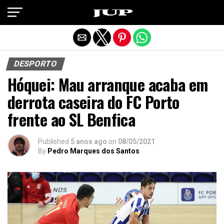
Exit mobile version
DESPORTO
Hóquei: Mau arranque acaba em
derrota caseira do FC Porto
frente ao SL Benfica
Published
5 anos ago
on
08/05/2021
By
Pedro Marques dos Santos