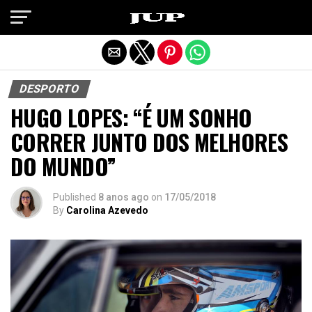
Exit mobile version
DESPORTO
HUGO LOPES: “É UM SONHO
CORRER JUNTO DOS MELHORES
DO MUNDO”
Published
8 anos ago
on
17/05/2018
By
Carolina Azevedo