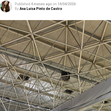
Published
4 meses ago
on
14/04/2026
By
Ana Luísa Pinto de Castro