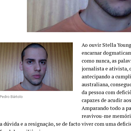
Ao ouvir Stella Young
encarnar dogmaticame
como nunca, as palav
jornalista e ativista
antecipando a cumpl
australiana, consegu
da pessoa com defici
Pedro Bártolo
capazes de acudir ao
Amparando todo a pal
reavivou-me memória
a dúvida e a resignação, se de facto viver com uma defi