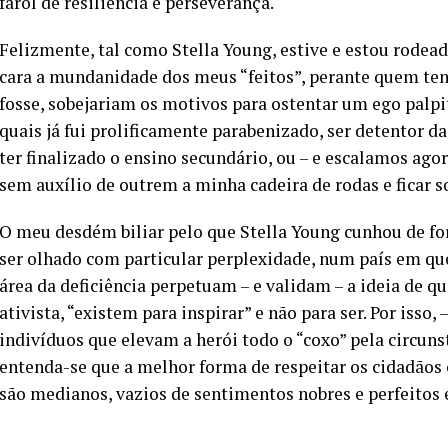
farol de resiliência e perseverança.
Felizmente, tal como Stella Young, estive e estou rodead
cara a mundanidade dos meus “feitos”, perante quem ten
fosse, sobejariam os motivos para ostentar um ego palp
quais já fui prolificamente parabenizado, ser detentor da
ter finalizado o ensino secundário, ou – e escalamos ag
sem auxílio de outrem a minha cadeira de rodas e ficar s
O meu desdém biliar pelo que Stella Young cunhou de 
ser olhado com particular perplexidade, num país em que
área da deficiência perpetuam – e validam – a ideia de qu
ativista, “existem para inspirar” e não para ser. Por isso
indivíduos que elevam a herói todo o “coxo” pela circunst
entenda-se que a melhor forma de respeitar os cidadãos 
são medianos, vazios de sentimentos nobres e perfeitos