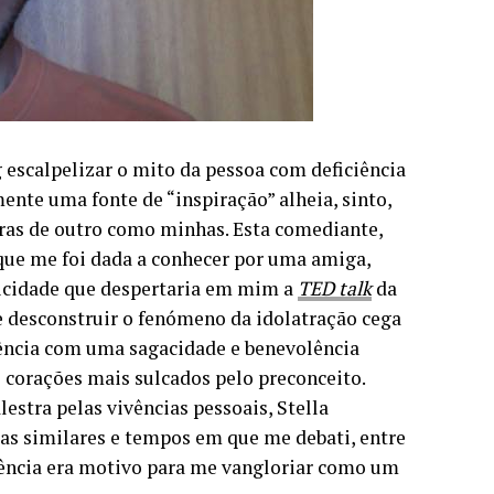
 escalpelizar o mito da pessoa com deficiência
nte uma fonte de “inspiração” alheia, sinto,
ras de outro como minhas. Esta comediante,
, que me foi dada a conhecer por uma amiga,
icidade que despertaria em mim a
TED talk
da
e desconstruir o fenómeno da idolatração cega
ência com uma sagacidade e benevolência
s corações mais sulcados pelo preconceito.
estra pelas vivências pessoais, Stella
s similares e tempos em que me debati, entre
ciência era motivo para me vangloriar como um