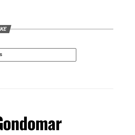
IKE
S
 Gondomar