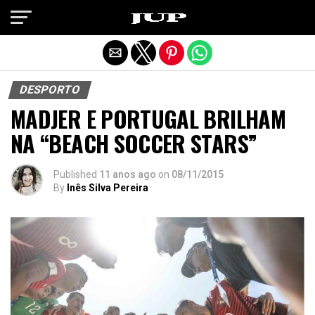
Exit mobile version
DESPORTO
MADJER E PORTUGAL BRILHAM
NA “BEACH SOCCER STARS”
Published
11 anos ago
on
08/11/2015
By
Inês Silva Pereira