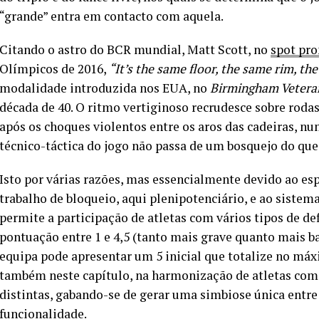
“grande” entra em contacto com aquela.
Citando o astro do BCR mundial, Matt Scott, no
spot pr
Olímpicos de 2016,
“It’s the same floor, the same rim, th
modalidade introduzida nos EUA, no
Birmingham Veteran
década de 40. O ritmo vertiginoso recrudesce sobre rodas
após os choques violentos entre os aros das cadeiras, n
técnico-táctica do jogo não passa de um bosquejo do qu
Isto por várias razões, mas essencialmente devido ao es
trabalho de bloqueio, aqui plenipotenciário, e ao sistem
permite a participação de atletas com vários tipos de d
pontuação entre 1 e 4,5 (tanto mais grave quanto mais b
equipa pode apresentar um 5 inicial que totalize no má
também neste capítulo, na harmonização de atletas com 
distintas, gabando-se de gerar uma simbiose única entre
funcionalidade.