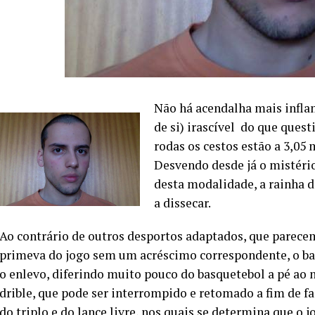
Não há acendalha mais inflam
de si) irascível do que que
rodas os cestos estão a 3,0
Desvendo desde já o mistério
desta modalidade, a rainha 
a dissecar.
Ao contrário de outros desportos adaptados, que parecem
primeva do jogo sem um acréscimo correspondente, o ba
o enlevo, diferindo muito pouco do basquetebol a pé ao
drible, que pode ser interrompido e retomado a fim de fac
do triplo e do lance livre, nos quais se determina que o 