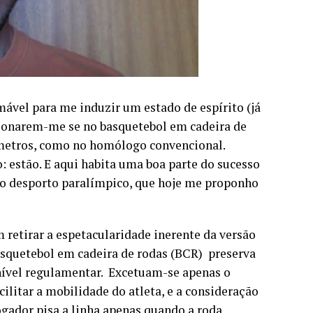
ável para me induzir um estado de espírito (já
stionarem-me se no basquetebol em cadeira de
5 metros, como no homólogo convencional.
: estão. E aqui habita uma boa parte do sucesso
do desporto paralímpico, que hoje me proponho
 retirar a espetacularidade inerente da versão
squetebol em cadeira de rodas (BCR) preserva
 nível regulamentar. Excetuam-se apenas o
ilitar a mobilidade do atleta, e a consideração
jogador pisa a linha apenas quando a roda