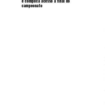
e complica acesso à final do
campeonato