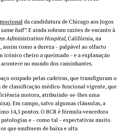
omocional
da candidatura de Chicago aos Jogos
e same ball”
. E ainda sobram razões de encanto à
s Administration Hospital
, Califórnia, na
, assim como a dureza – palpável ao olfacto
um icónico cheiro a queimado – e a explanação
e acontece no mundo dos caminhantes.
paço ocupado pelas cadeiras, que transfiguram o
a de classificação médico-funcional vigente, que
eficiência motora, atribuindo-se-lhes uma
aixa). Em campo, salvo algumas cláusulas, a
ximo 14,5 pontos. O BCR é fórmula vencedora
patologias e – como tal – expectativas muito
 os que usufruem de baixa e alta