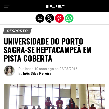
Exit mobile version
DESPORTO
UNIVERSIDADE DO PORTO
SAGRA-SE HEPTACAMPEÃ EM
PISTA COBERTA
Published
10 anos ago
on
02/03/2016
By
Inês Silva Pereira