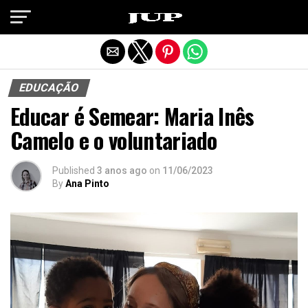
Exit mobile version
EDUCAÇÃO
Educar é Semear: Maria Inês
Camelo e o voluntariado
Published
3 anos ago
on
11/06/2023
By
Ana Pinto