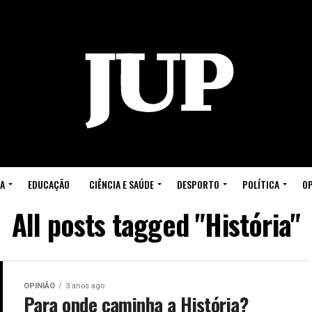
A
EDUCAÇÃO
CIÊNCIA E SAÚDE
DESPORTO
POLÍTICA
OP
All posts tagged "História"
OPINIÃO
3 anos ago
Para onde caminha a História?