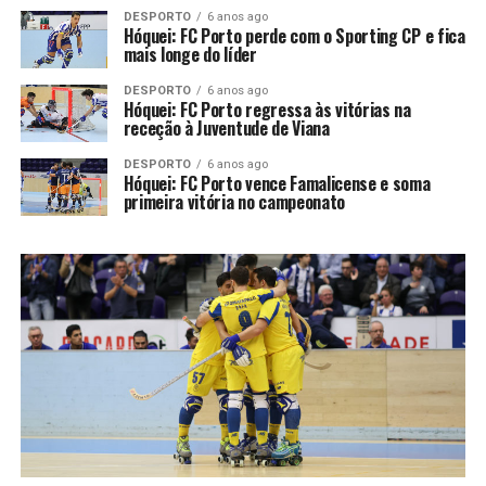
DESPORTO
6 anos ago
Hóquei: FC Porto perde com o Sporting CP e fica
mais longe do líder
DESPORTO
6 anos ago
Hóquei: FC Porto regressa às vitórias na
receção à Juventude de Viana
DESPORTO
6 anos ago
Hóquei: FC Porto vence Famalicense e soma
primeira vitória no campeonato