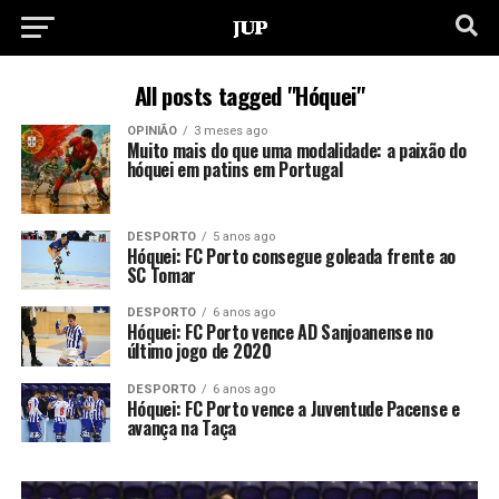
All posts tagged "Hóquei"
OPINIÃO
3 meses ago
Muito mais do que uma modalidade: a paixão do
hóquei em patins em Portugal
DESPORTO
5 anos ago
Hóquei: FC Porto consegue goleada frente ao
SC Tomar
DESPORTO
6 anos ago
Hóquei: FC Porto vence AD Sanjoanense no
último jogo de 2020
DESPORTO
6 anos ago
Hóquei: FC Porto vence a Juventude Pacense e
avança na Taça