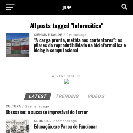
All posts tagged "Informática"
CIÊNCIA E SAÚDE
2 meses ago
“A carga pronta, metida nos contentores”: os
pilares da reprodutibilidade na bioinformática e
biologia computacional
ADVERTISEMENT
LATEST
TRENDING
VIDEOS
CULTURA
2 semanas ago
Obsession: o sucesso improvável do terror
CRÓNICA
2 semanas ago
Educação.exe Parou de Funcionar