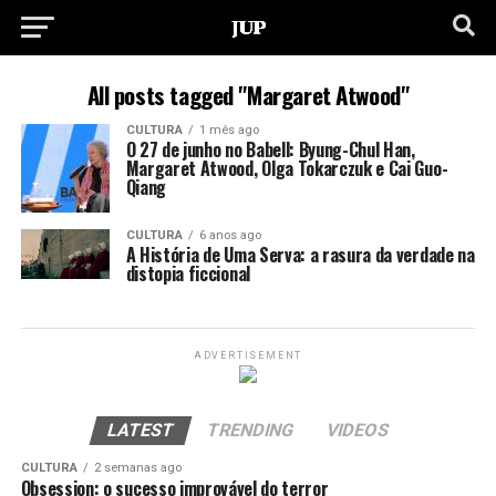
All posts tagged "Margaret Atwood"
CULTURA
1 mês ago
O 27 de junho no Babell: Byung-Chul Han,
Margaret Atwood, Olga Tokarczuk e Cai Guo-
Qiang
CULTURA
6 anos ago
A História de Uma Serva: a rasura da verdade na
distopia ficcional
ADVERTISEMENT
LATEST
TRENDING
VIDEOS
CULTURA
2 semanas ago
Obsession: o sucesso improvável do terror