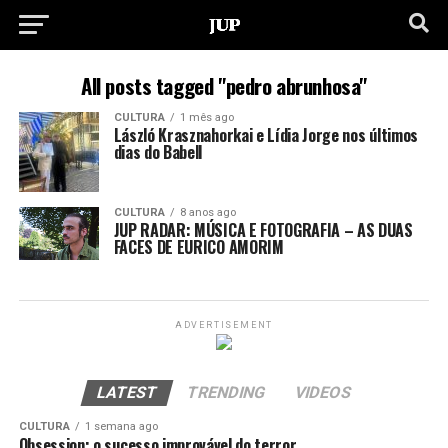
All posts tagged "pedro abrunhosa"
CULTURA
1 mês ago
László Krasznahorkai e Lídia Jorge nos últimos
dias do Babell
CULTURA
8 anos ago
JUP RADAR: MÚSICA E FOTOGRAFIA – AS DUAS
FACES DE EURICO AMORIM
ADVERTISEMENT
LATEST
TRENDING
VIDEOS
CULTURA
1 semana ago
Obsession: o sucesso improvável do terror