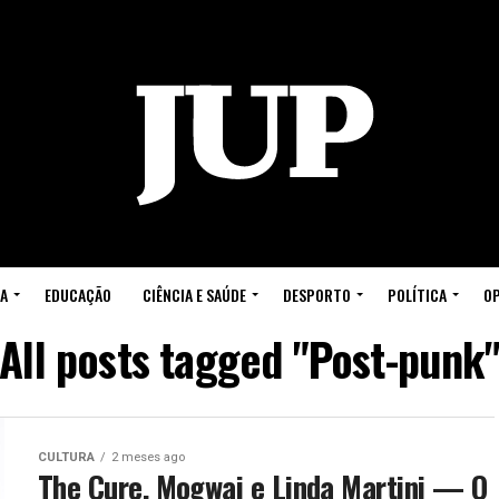
A
EDUCAÇÃO
CIÊNCIA E SAÚDE
DESPORTO
POLÍTICA
OP
All posts tagged "Post-punk
CULTURA
2 meses ago
The Cure, Mogwai e Linda Martini — O