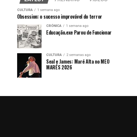
CULTURA
1 semana ago
Obsession: o sucesso improvável do terror
CRÓNICA
1 semana ago
Educação.exe Parou de Funcionar
CULTURA
2 semanas ago
Seal e James: Maré Alta no MEO
MARÉS 2026