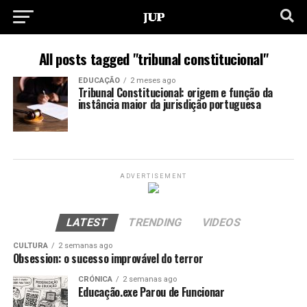
All posts tagged "tribunal constitucional"
EDUCAÇÃO
2 meses ago
Tribunal Constitucional: origem e função da
instância maior da jurisdição portuguesa
ADVERTISEMENT
LATEST
TRENDING
VIDEOS
CULTURA
2 semanas ago
Obsession: o sucesso improvável do terror
CRÓNICA
2 semanas ago
Educação.exe Parou de Funcionar