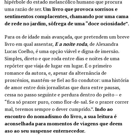
hipérbole do estado melancólico humano que procura
uma
razão de ser.
Um livro que provoca sorrisos e
sentimentos complacentes, chamando por uma cama
de rede no jardim, sôfrega de uma “doce ociosidade”.
Para os de idade mais avançada, que pretendem um breve
livro em qual assentar,
E a noite roda
,
de Alexandra
Lucas Coelho, é uma opção viável e digna de imersão.
Simples, direto e que roda entre dias e noites de uma
repórter que viaja de lugar em lugar. É o primeiro
romance da autora, e, apesar da alternância de
proscénios, mantém-se fiel ao fio condutor: uma história
de amor entre dois jornalistas que dura entre pausas,
cessa no passo seguinte e perdura dentro do peito – e
“fica só prazer puro, como flor-de-sal. Se o prazer correr
mal, teremos sempre o dever cumprido.”.
Indo ao
encontro do nomadismo do livro, a sua leitura é
aconselhada para momentos de viagens que deem
aso ao seu suspense enternecedor.