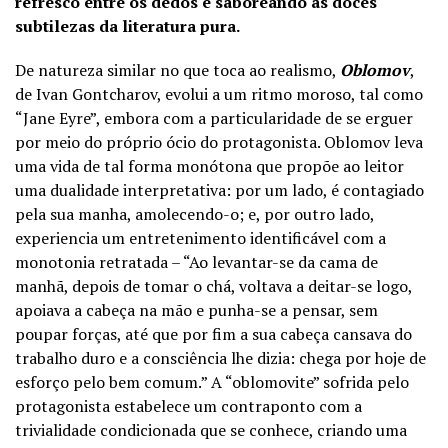
refresco entre os dedos e saboreando as doces
subtilezas da literatura pura.
De natureza similar no que toca ao realismo,
Oblomov
,
de Ivan Gontcharov, evolui a um ritmo moroso, tal como
“Jane Eyre”, embora com a particularidade de se erguer
por meio do próprio ócio do protagonista. Oblomov leva
uma vida de tal forma monótona que propõe ao leitor
uma dualidade interpretativa: por um lado, é contagiado
pela sua manha, amolecendo-o; e, por outro lado,
experiencia um entretenimento identificável com a
monotonia retratada – “Ao levantar-se da cama de
manhã, depois de tomar o chá, voltava a deitar-se logo,
apoiava a cabeça na mão e punha-se a pensar, sem
poupar forças, até que por fim a sua cabeça cansava do
trabalho duro e a consciência lhe dizia: chega por hoje de
esforço pelo bem comum.” A “oblomovite” sofrida pelo
protagonista estabelece um contraponto com a
trivialidade condicionada que se conhece, criando uma