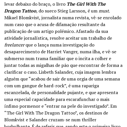
levar debaixo do braço, o livro
The Girl With The
Dragon Tattoo
, do sueco Stieg Larsson, é um
must
.
Mikael Blomkvist, jornalista numa revista, vê-se enrolado
num caso que o acusa de difamação resultante da
publicação de um artigo polémico. Afastado da sua
atividade jornalística, resolve aceitar um trabalho de
freelancer
que o lança numa investigação do
desaparecimento de Harriet Vanger, numa ilha, e vê-se
submerso num trama familiar que o incita a colher e
juntar todas as migalhas de pão que encontrar de forma a
clarificar o caso. Lisbeth Salander, cuja imagem lembra
alguém que “acabou de sair de uma orgia de uma semana
com um gangue de hard-rock”, é uma rapariga
escanzelada, de personalidade pujante, e que apresenta
uma especial capacidade para escarafunchar o mais
ínfimo pormenor e “entrar na pele do investigado”. Em
“The Girl With The Dragon Tattoo”, os destinos de
Blomkvist e Salander cruzam-se num thriller
borbulhante. É de referir que, sendo este o primeiro livro