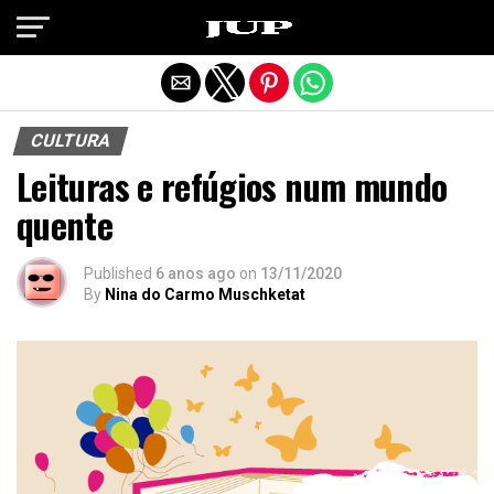
Exit mobile version
CULTURA
Leituras e refúgios num mundo
quente
Published
6 anos ago
on
13/11/2020
By
Nina do Carmo Muschketat