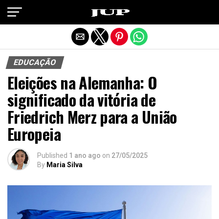
Exit mobile version
EDUCAÇÃO
Eleições na Alemanha: O
significado da vitória de
Friedrich Merz para a União
Europeia
Published
1 ano ago
on
27/05/2025
By
Maria Silva