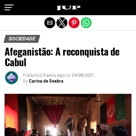
Exit mobile version
SOCIEDADE
Afeganistão: A reconquista de
Cabul
Published
5 anos ago
on
24/08/2021
By
Carina de Seabra