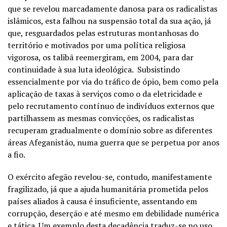
que se revelou marcadamente danosa para os radicalistas
islâmicos, esta falhou na suspensão total da sua ação, já
que, resguardados pelas estruturas montanhosas do
território e motivados por uma política religiosa
vigorosa, os talibã reemergiram, em 2004, para dar
continuidade à sua luta ideológica. Subsistindo
essencialmente por via do tráfico de ópio, bem como pela
aplicação de taxas à serviços como o da eletricidade e
pelo recrutamento contínuo de indivíduos externos que
partilhassem as mesmas convicções, os radicalistas
recuperam gradualmente o domínio sobre as diferentes
áreas Afeganistão, numa guerra que se perpetua por anos
a fio.
O exército afegão revelou-se, contudo, manifestamente
fragilizado, já que a ajuda humanitária prometida pelos
países aliados à causa é insuficiente, assentando em
corrupção, deserção e até mesmo em debilidade numérica
e tática. Um exemplo desta decadência traduz-se no uso