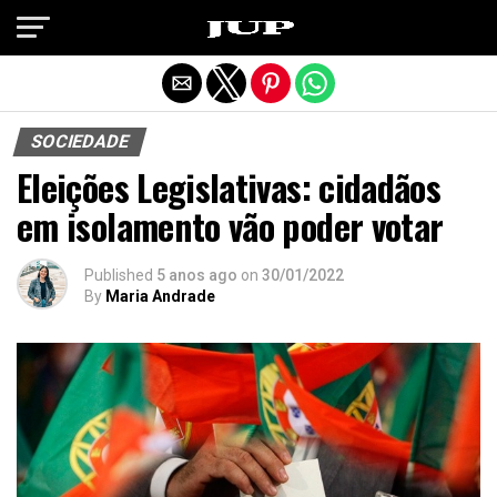
Exit mobile version
SOCIEDADE
Eleições Legislativas: cidadãos
em isolamento vão poder votar
Published
5 anos ago
on
30/01/2022
By
Maria Andrade