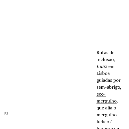
Rotas de
inclusão,
tours
em
Lisboa
guiadas por
sem-abrigo,
eco-
mergulho
,
que alia o
P3
mergulho
lúdico à
limpeza de