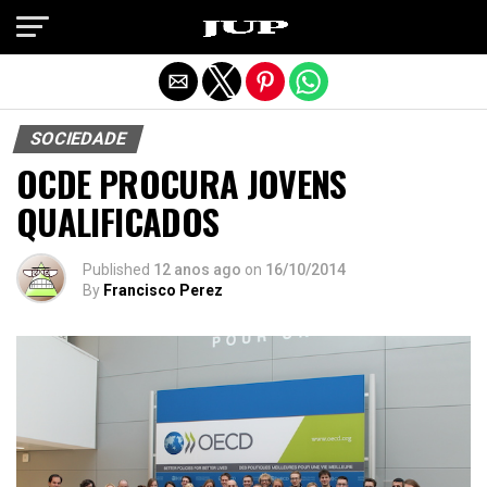
Exit mobile version
SOCIEDADE
OCDE PROCURA JOVENS
QUALIFICADOS
Published
12 anos ago
on
16/10/2014
By
Francisco Perez