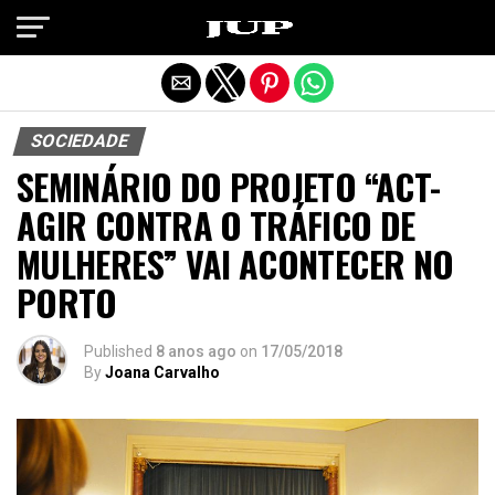
Exit mobile version
SOCIEDADE
SEMINÁRIO DO PROJETO “ACT-
AGIR CONTRA O TRÁFICO DE
MULHERES” VAI ACONTECER NO
PORTO
Published
8 anos ago
on
17/05/2018
By
Joana Carvalho