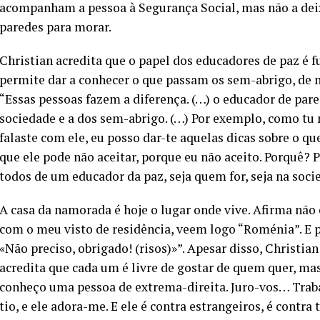
acompanham a pessoa à Segurança Social, mas não a dei
paredes para morar.
Christian acredita que o papel dos educadores de paz é f
permite dar a conhecer o que passam os sem-abrigo, de m
“Essas pessoas fazem a diferença. (…) o educador de par
sociedade e a dos sem-abrigo. (…) Por exemplo, como tu
falaste com ele, eu posso dar-te aquelas dicas sobre o qu
que ele pode não aceitar, porque eu não aceito. Porquê
todos de um educador da paz, seja quem for, seja na socie
A casa da namorada é hoje o lugar onde vive. Afirma não
com o meu visto de residência, veem logo “Roménia”. E pe
«Não preciso, obrigado! (risos)»”. Apesar disso, Christia
acredita que cada um é livre de gostar de quem quer, mas
conheço uma pessoa de extrema-direita. Juro-vos… Tra
tio, e ele adora-me. E ele é contra estrangeiros, é contr