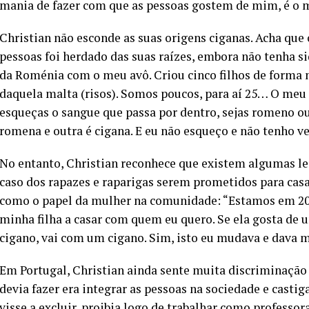
mania de fazer com que as pessoas gostem de mim, é o m
Christian não esconde as suas origens ciganas. Acha que 
pessoas foi herdado das suas raízes, embora não tenha 
da Roménia com o meu avô. Criou cinco filhos de forma 
daquela malta (risos). Somos poucos, para aí 25… O meu
esqueças o sangue que passa por dentro, sejas romeno o
romena e outra é cigana. E eu não esqueço e não tenho v
No entanto, Christian reconhece que existem algumas lei
caso dos rapazes e raparigas serem prometidos para casa
como o papel da mulher na comunidade: “Estamos em 201
minha filha a casar com quem eu quero. Se ela gosta de 
cigano, vai com um cigano. Sim, isto eu mudava e dava m
Em Portugal, Christian ainda sente muita discriminação 
devia fazer era integrar as pessoas na sociedade e castig
visse a excluir, proibia logo de trabalhar como professora