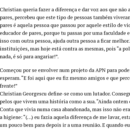
Christian queria fazer a diferença e dar voz aos que não
pares, percebeu que este tipo de pessoas também vivera
pares é aquela pessoa que passou por aquele estilo de v
educador de pares, porque tu passas por uma faculdade e t
isso com outra pessoa, ajuda outra pessoa a ficar melhor
instituições, mas hoje está contra as mesmas, pois “a po
nada, é só para angariar!”.
Começou por se envolver num projeto da APN para poder
esperam. “E foi aqui que eu fiz mesmo amigos e que perceb
frente!”
Christian Georgescu define-se como um lutador. Consegui
pelos que vivem uma história como a sua. “Ainda ontem e
Conta que vivia numa casa abandonada, mas isso não er
a higiene: “(…) eu fazia aquela diferença de me lavar, es
um pouco bem para depois ir a uma reunião. E quando eu e