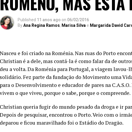
ROMENO, MAS ESTÁ 
Published
11 anos ago
on
06/02/2016
By
Ana Regina Ramos
,
Marisa Silva
e
Margarida David Ca
Nasceu e foi criado na Roménia. Nas ruas do Porto encont
Christian é a dele, mas contá-la é como falar da de outro
deu a volta. Da Roménia para Portugal, a viagem lavou-lhe 
solidário. Fez parte da fundação do Movimento uma Vid
para o Desenvolvimento e educador de pares na C.A.S.O. 
vivem o que viveu, porque o sabe, porque o compreende.
Christian queria fugir do mundo pesado da droga e ir pa
Depois de pesquisar, encontrou o Porto. Veio com o irmã
deparou e ficou maravilhado foi o Estádio do Dragão.