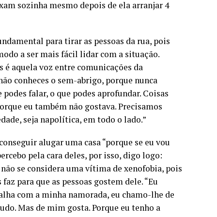
xam sozinha mesmo depois de ela arranjar 4
undamental para tirar as pessoas da rua, pois
odo a ser mais fácil lidar com a situação.
es é aquela voz entre comunicações da
 não conheces o sem-abrigo, porque nunca
e podes falar, o que podes aprofundar. Coisas
? Porque eu também não gostava. Precisamos
dade, seja napolítica, em todo o lado.”
 conseguir alugar uma casa “porque se eu vou
rcebo pela cara deles, por isso, digo logo:
n não se considera uma vítima de xenofobia, pois
 faz para que as pessoas gostem dele. “Eu
balha com a minha namorada, eu chamo-lhe de
a tudo. Mas de mim gosta. Porque eu tenho a