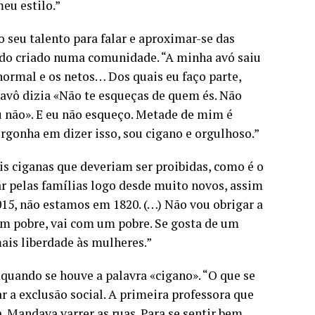
eu estilo.”
o seu talento para falar e aproximar-se das
sido criado numa comunidade. “A minha avó saiu
normal e os netos… Dos quais eu faço parte,
 avô dizia «Não te esqueças de quem és. Não
u não». E eu não esqueço. Metade de mim é
ergonha em dizer isso, sou cigano e orgulhoso.”
s ciganas que deveriam ser proibidas, como é o
r pelas famílias logo desde muito novos, assim
5, não estamos em 1820. (…) Não vou obrigar a
um pobre, vai com um pobre. Se gosta de um
ais liberdade às mulheres.”
quando se houve a palavra «cigano». “O que se
ar a exclusão social. A primeira professora que
. Mandava varrer as ruas. Para se sentir bem.