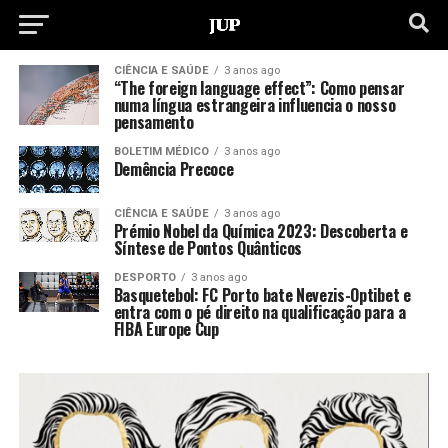
CIÊNCIA E SAÚDE
3 anos ago
“The foreign language effect”: Como pensar
numa língua estrangeira influencia o nosso
pensamento
BOLETIM MÉDICO
3 anos ago
Demência Precoce
CIÊNCIA E SAÚDE
3 anos ago
Prémio Nobel da Química 2023: Descoberta e
Síntese de Pontos Quânticos
DESPORTO
3 anos ago
Basquetebol: FC Porto bate Nevezis-Optibet e
entra com o pé direito na qualificação para a
FIBA Europe Cup