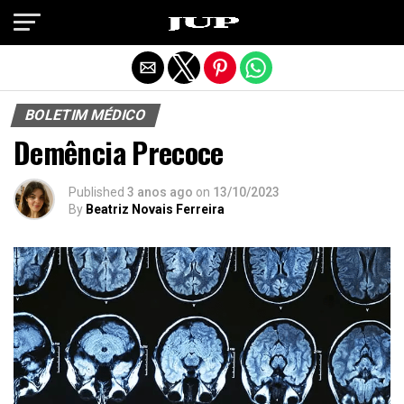
Exit mobile version
BOLETIM MÉDICO
Demência Precoce
Published
3 anos ago
on
13/10/2023
By
Beatriz Novais Ferreira