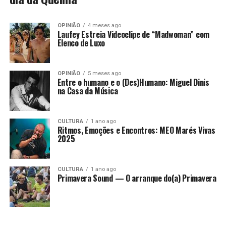
OPINIÃO
4 meses ago
Laufey Estreia Videoclipe de “Madwoman” com
Elenco de Luxo
OPINIÃO
5 meses ago
Entre o humano e o (Des)Humano: Miguel Dinis
na Casa da Música
CULTURA
1 ano ago
Ritmos, Emoções e Encontros: MEO Marés Vivas
2025
CULTURA
1 ano ago
Primavera Sound — O arranque do(a) Primavera