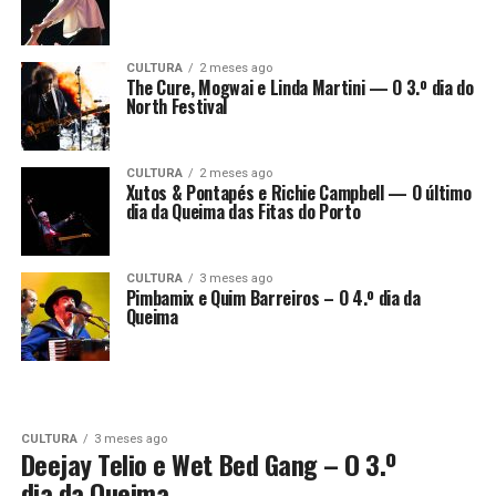
CULTURA
2 meses ago
The Cure, Mogwai e Linda Martini — O 3.º dia do
North Festival
CULTURA
2 meses ago
Xutos & Pontapés e Richie Campbell — O último
dia da Queima das Fitas do Porto
CULTURA
3 meses ago
Pimbamix e Quim Barreiros – O 4.º dia da
Queima
CULTURA
3 meses ago
Deejay Telio e Wet Bed Gang – O 3.º
dia da Queima