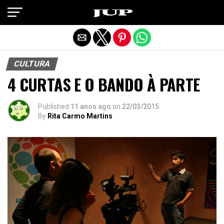
Exit mobile version
CULTURA
4 CURTAS E O BANDO À PARTE
Published
11 anos ago
on
22/03/2015
By
Rita Carmo Martins