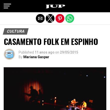
Exit mobile version
CULTURA
CASAMENTO FOLK EM ESPINHO
Published
11 anos ago
on
29/05/2015
By
Mariana Gaspar