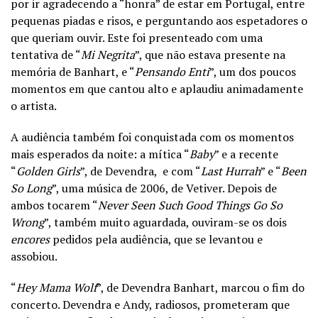
por ir agradecendo a “honra” de estar em Portugal, entre
pequenas piadas e risos, e perguntando aos espetadores o
que queriam ouvir. Este foi presenteado com uma
tentativa de “
Mi Negrita
”, que não estava presente na
memória de Banhart, e “
Pensando Ent
i
”, um dos poucos
momentos em que cantou alto e aplaudiu animadamente
o artista.
A audiência também foi conquistada com os momentos
mais esperados da noite: a mítica “
Baby
” e a recente
“
Golden Girls
”, de Devendra, e com “
Last Hurrah
” e “
Been
So Long
”, uma música de 2006, de Vetiver. Depois de
ambos tocarem “
Never Seen Such Good Things Go So
Wrong
”, também muito aguardada, ouviram-se os dois
encores
pedidos pela audiência, que se levantou e
assobiou.
“
Hey Mama Wolf
”, de Devendra Banhart, marcou o fim do
concerto. Devendra e Andy, radiosos, prometeram que