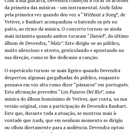
Com a sua guitarra, Devendra começou a tocar os acordes
da primeira das músicas – um instrumental. Andy falou
pela primeira vez quando deu voz a “
Without a Song
”, de
Vetiver, e Banhart acompanhou-o batendo os pés no
palco, ao ritmo da música. O concerto tornou-se ainda
mais intimista quando ambos tocaram “
Daniel
”, do último
álbum de Devendra, “
Mala
”
. Este dirigiu-se ao público,
muito silencioso e atento, gesticulando e apontando na
sua direção, como se lhe dedicasse a canção.
O espetáculo tornou-se mais ligeiro quando Devendra
despertou algumas gargalhadas do público, enquanto
pensava em voz alta como dizer “pássaros” em português.
Esta afirmação precedeu “
Los Pajaros Del Rio
”, uma
música do álbum homónimo de Vetiver, que conta, na sua
versão original, com a participação de Devendra Banhart.
Este que, durante toda a atuação, se mostrou mais à-
vontade que Andy, que em nenhum momento se dirigiu
ou olhou diretamente para a audiência. Devendra optou