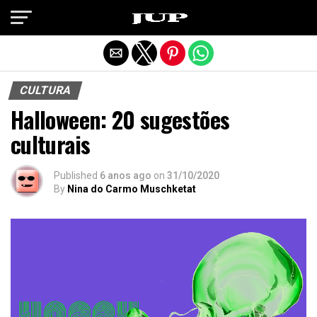
Exit mobile version
CULTURA
Halloween: 20 sugestões
culturais
Published
6 anos ago
on
31/10/2020
By
Nina do Carmo Muschketat