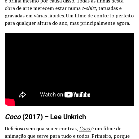
e brilha mesmo por causa disso.
Todas as linhas desta
obra de arte merecem estar numa
t-shirt
, tatuadas e
gravadas em várias lápides. Um filme de conforto perfeito
para qualquer altura do ano, mas principalmente agora.
Coco
(2017) – Lee Unkrich
Delicioso sem quaisquer contras,
Coco
é um filme de
animação que serve para tudo e todos. Primeiro, porque