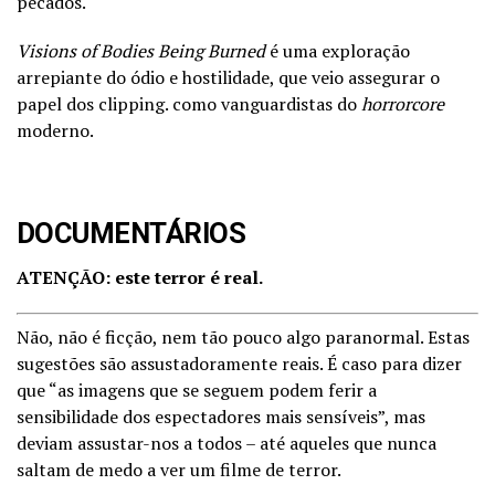
pecados.
Visions of Bodies Being Burned
é uma exploração
arrepiante do ódio e hostilidade, que veio assegurar o
papel dos clipping. como vanguardistas do
horrorcore
moderno.
DOCUMENTÁRIOS
A
T
E
N
Ç
Ã
O
:
este terror é real.
Não, não é ficção, nem tão pouco algo paranormal. Estas
sugestões são assustadoramente reais. É caso para dizer
que “as imagens que se seguem podem ferir a
sensibilidade dos espectadores mais sensíveis”, mas
deviam assustar-nos a todos – até aqueles que nunca
saltam de medo a ver um filme de terror.