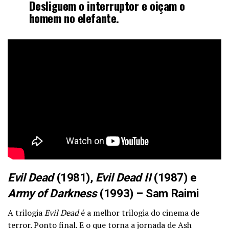
Desliguem o interruptor e oiçam o
homem no elefante.
Evil Dead
(1981),
Evil Dead II
(1987) e
Army of Darkness
(1993) – Sam Raimi
A trilogia
Evil Dead
é a melhor trilogia do cinema de
terror. Ponto final. E o que torna a jornada de Ash