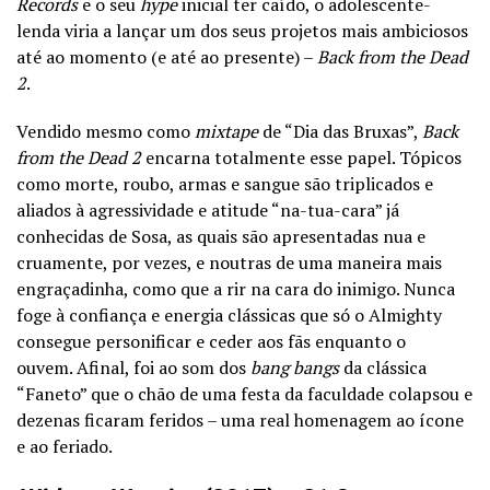
Records
e o seu
hype
inicial ter caído, o adolescente-
lenda viria a lançar um dos seus projetos mais ambiciosos
até ao momento (e até ao presente) –
Back from the Dead
2
.
Vendido mesmo como
mixtape
de “Dia das Bruxas”,
Back
from the Dead 2
encarna totalmente esse papel. Tópicos
como morte, roubo, armas e sangue são triplicados e
aliados à agressividade e atitude “na-tua-cara” já
conhecidas de Sosa, as quais são apresentadas nua e
cruamente, por vezes, e noutras de uma maneira mais
engraçadinha, como que a rir na cara do inimigo.
Nunca
foge à confiança e energia clássicas que só o Almighty
consegue personificar e ceder aos fãs enquanto o
ouvem.
Afinal, foi ao som dos
bang bangs
da clássica
“Faneto” que o chão de uma festa da faculdade colapsou e
dezenas ficaram feridos – uma real homenagem ao ícone
e ao feriado.