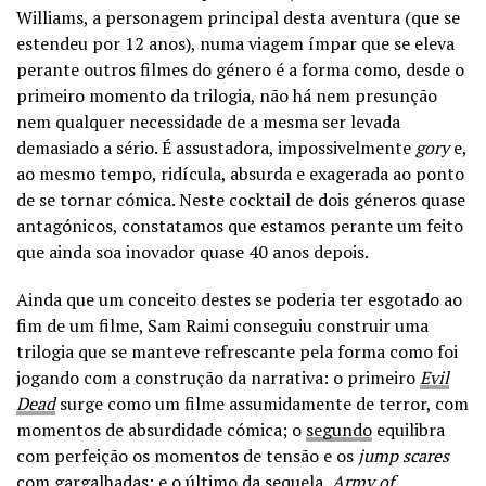
Williams, a personagem principal desta aventura (que se
estendeu por 12 anos), numa viagem ímpar que se eleva
perante outros filmes do género é a forma como, desde o
primeiro momento da trilogia, não há nem presunção
nem qualquer necessidade de a mesma ser levada
demasiado a sério. É assustadora, impossivelmente
gory
e,
ao mesmo tempo, ridícula, absurda e exagerada ao ponto
de se tornar cómica.
Neste cocktail de dois géneros quase
antagónicos, constatamos que estamos perante um feito
que ainda soa inovador quase 40 anos depois.
Ainda que um conceito destes se poderia ter esgotado ao
fim de um filme, Sam Raimi conseguiu construir uma
trilogia que se manteve refrescante pela forma como foi
jogando com a construção da narrativa: o primeiro
Evil
Dead
surge como um filme assumidamente de terror, com
momentos de absurdidade cómica; o
segundo
equilibra
com perfeição os momentos de tensão e os
jump scares
com gargalhadas; e o último da sequela,
Army of