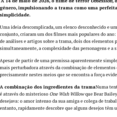
A 14 de maio de 2026, o filme de terror
Obsession,
género, impulsionando a trama como uma perfeita
simplicidade.
Uma ideia descomplicada, um elenco desconhecido e u
conjunto, criaram um dos filmes mais populares do ano:
de análises e artigos sobre a trama, dois dos elementos p
simultaneamente, a complexidade das personagens e a si
Apesar de partir de uma premissa aparentemente simpl
mais perturbadora através da combinação de elementos d
precisamente nestes meios que se encontra a força evide
A combinação dos ingredientes da trama
Numa tenta
é através do misterioso
One Wish Willow
que Bear Bailey
desejava: o amor intenso da sua amiga e colega de traba
entanto, rapidamente descobre que alguns desejos têm um