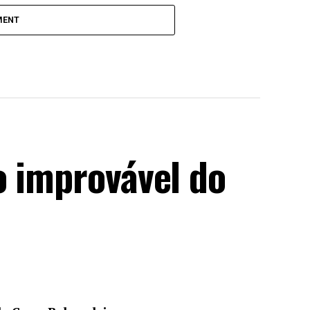
MENT
o improvável do