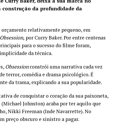
de Curry Baker, deixa a sua marca no
 construção da profundidade da
m orçamento relativamente pequeno, em
Obsession,
por Curry Baker. Por entre centenas
rincipais para o sucesso do filme foram,
mplicidade da técnica.
es,
Obsession
constrói uma narrativa cada vez
e terror, comédia e drama psicológico. É
nte da trama, explicando a sua popularidade.
tiva de conquistar o coração da sua paixoneta,
 (Michael Johnston) acaba por ter aquilo que
lho, Nikki Freeman (Inde Navarrette). No
 preço obscuro e sinistro a pagar.