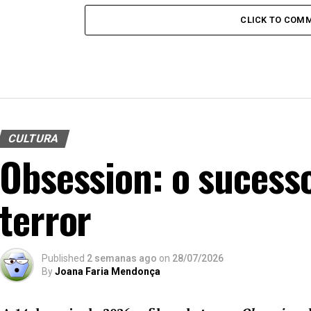
CLICK TO COM
CULTURA
Obsession: o sucess
terror
Published
2 semanas ago
on
28/07/2026
By
Joana Faria Mendonça