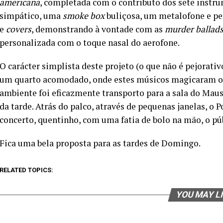
americana
, completada com o contributo dos sete instru
simpático, uma
smoke box
buliçosa, um metalofone e per
e
covers
, demonstrando à vontade com as
murder ballad
personalizada com o toque nasal do aerofone.
O carácter simplista deste projeto (o que não é pejorati
um quarto acomodado, onde estes músicos magicaram os 
ambiente foi eficazmente transporto para a sala do Mau
da tarde. Atrás do palco, através de pequenas janelas, o 
concerto, quentinho, com uma fatia de bolo na mão, o púb
Fica uma bela proposta para as tardes de Domingo.
RELATED TOPICS:
YOU MAY L