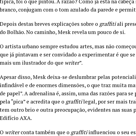
típica, foi o que pintou. A razão? Como já está na cabeça 
branco, conjugam com o tom azulado da parede e permit
Depois destas breves explicações sobre o
graffiti
ali pres
do Bolhão. No caminho, Mesk revela um pouco de si.
O artista urbano sempre estudou artes, mas não começo
que já pintavam e ser convidado a experimentar é que se 
mais um ilustrador do que
writer
”.
Apesar disso, Mesk deixa-se deslumbrar pelas potenciali
infindável e de enormes dimensões, o que traz muita mai
de papel”. A adrenalina é, assim, uma das razões para se p
pela “pica” e acredita que o
graffiti
legal, por ser mais t
tem outro brio e outra preocupação, evidentes nas suas 
Edifício AXA.
O
writer
conta também que o
graffiti
influenciou o seu e