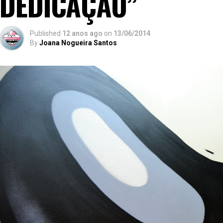
DEDICAÇÃO”
Published
12 anos ago
on
13/06/2014
By
Joana Nogueira Santos