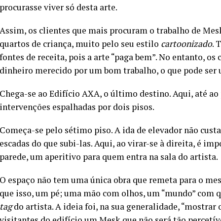
procurasse viver só desta arte.
Assim, os clientes que mais procuram o trabalho de Mes
quartos de criança, muito pelo seu estilo
cartoonizado
. 
fontes de receita, pois a arte “paga bem”. No entanto, os
dinheiro merecido por um bom trabalho, o que pode ser
Chega-se ao Edifício AXA, o último destino. Aqui, até ao
intervenções espalhadas por dois pisos.
Começa-se pelo sétimo piso. A ida de elevador não custa 
escadas do que subi-las. Aqui, ao virar-se à direita, é im
parede, um aperitivo para quem entra na sala do artista.
O espaço não tem uma única obra que remeta para o mes
que isso, um pé; uma mão com olhos, um “mundo” com que
tag
do artista. A ideia foi, na sua generalidade, “mostrar
visitantes do edifício um Mesk que não será tão percetíve