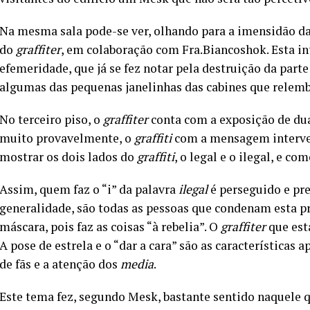
Na mesma sala pode-se ver, olhando para a imensidão da 
do
graffiter
, em colaboração com Fra.Biancoshok. Esta in
efemeridade, que já se fez notar pela destruição da parte
algumas das pequenas janelinhas das cabines que relemb
No terceiro piso, o
graffiter
conta com a exposição de duas
muito provavelmente, o
graffiti
com a mensagem intervenc
mostrar os dois lados do
graffiti
, o legal e o ilegal, e c
Assim, quem faz o “i” da palavra
ilegal
é perseguido e pre
generalidade, são todas as pessoas que condenam esta p
máscara, pois faz as coisas “à rebelia”. O
graffiter
que está
A pose de estrela e o “dar a cara” são as características a
de fãs e a atenção dos
media
.
Este tema fez, segundo Mesk, bastante sentido naquele q